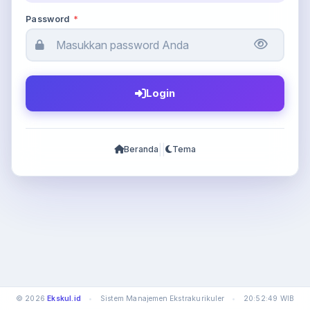
Password
*
Login
|
|
Beranda
Tema
© 2026
Ekskul.id
•
Sistem Manajemen Ekstrakurikuler
•
20:52:49 WIB