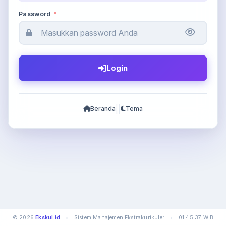
Password
*
Login
|
|
Beranda
Tema
© 2026
Ekskul.id
•
Sistem Manajemen Ekstrakurikuler
•
01:45:37 WIB